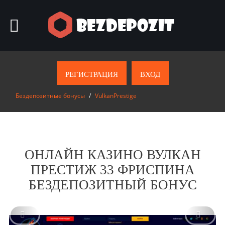
Бонусы без депозита
РЕГИСТРАЦИЯ
ВХОД
Vulkan Olimp
Бездепозитные бонусы
/
VulkanPrestige
Vulkan Grand
FlintCasino
RioBet
ОНЛАЙН КАЗИНО ВУЛКАН
ПРЕСТИЖ 33 ФРИСПИНА
Еще
БЕЗДЕПОЗИТНЫЙ БОНУС