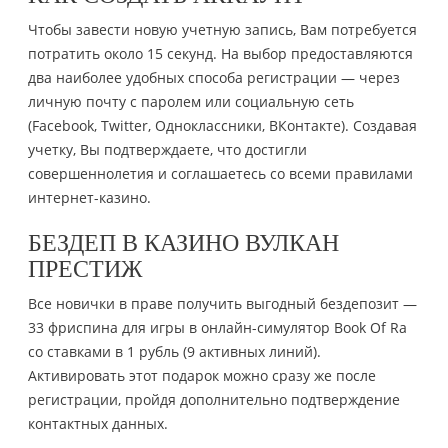
Чтобы завести новую учетную запись, Вам потребуется
потратить около 15 секунд. На выбор предоставляются
два наиболее удобных способа регистрации — через
личную почту с паролем или социальную сеть
(Facebook, Twitter, Одноклассники, ВКонтакте). Создавая
учетку, Вы подтверждаете, что достигли
совершеннолетия и соглашаетесь со всеми правилами
интернет-казино.
БЕЗДЕП В КАЗИНО ВУЛКАН
ПРЕСТИЖ
Все новички в праве получить выгодный бездепозит —
33 фриспина для игры в онлайн-симулятор Book Of Ra
со ставками в 1 рубль (9 активных линий).
Активировать этот подарок можно сразу же после
регистрации, пройдя дополнительно подтверждение
контактных данных.