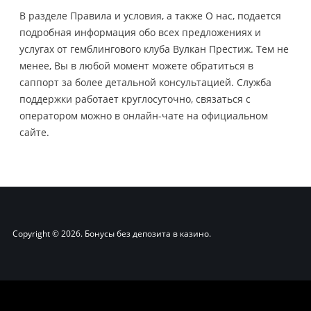
В разделе Правила и условия, а также О нас, подается
подробная информация обо всех предложениях и
услугах от гемблингового клуба Вулкан Престиж. Тем не
менее, Вы в любой момент можете обратиться в
саппорт за более детальной консультацией. Служба
поддержки работает круглосуточно, связаться с
оператором можно в онлайн-чате на официальном
сайте.
Copyright © 2026. Бонусы без депозита в казино.