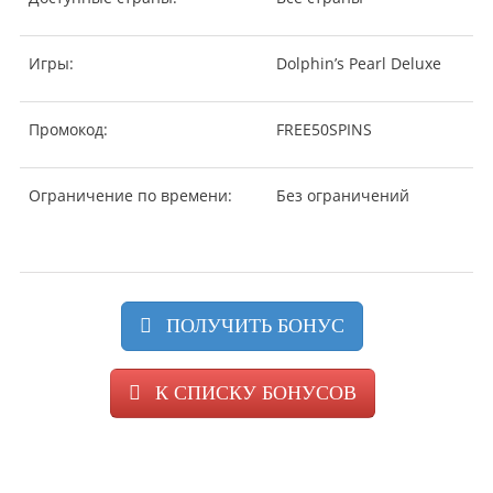
Игры:
Dolphin’s Pearl Deluxe
Промокод:
FREE50SPINS
Ограничение по времени:
Без ограничений
ПОЛУЧИТЬ БОНУС
К СПИСКУ БОНУСОВ