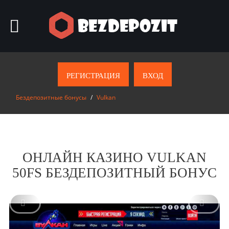
Бонусы без депозита
РЕГИСТРАЦИЯ
ВХОД
Vulkan Olimp
Бездепозитные бонусы
/
Vulkan
Vulkan Grand
FlintCasino
RioBet
ОНЛАЙН КАЗИНО VULKAN
50FS БЕЗДЕПОЗИТНЫЙ БОНУС
Еще