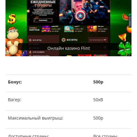
Онлайн казино Flint
Бонус:
500р
Вагер:
50хВ
Максимальный выигрыш:
500р
Доступные страны:
Все страны