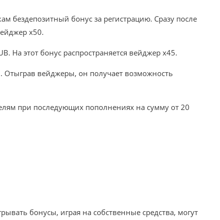
ам бездепозитный бонус за регистрацию. Сразу после
вейджер х50.
B. На этот бонус распространяется вейджер х45.
ы. Отыграв вейджеры, он получает возможность
ателям при последующих пополнениях на сумму от 20
грывать бонусы, играя на собственные средства, могут