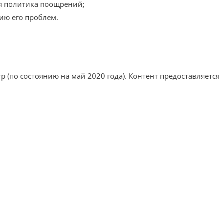
я политика поощрений;
ию его проблем.
гр (по состоянию на май 2020 года). Контент предоставляе