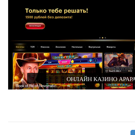
ОНЛАЙН КАЗИНО АРАР