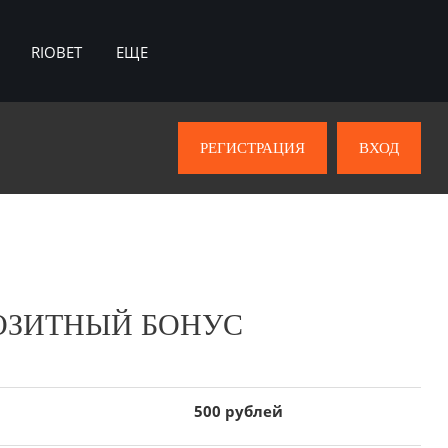
RIOBET
ЕЩЕ
РЕГИСТРАЦИЯ
ВХОД
ПОЗИТНЫЙ БОНУС
500 рублей