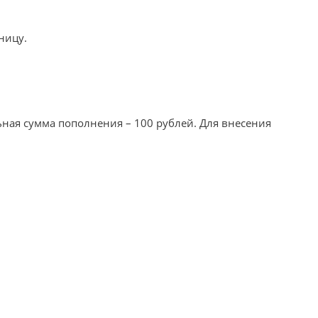
ницу.
ьная сумма пополнения – 100 рублей. Для внесения