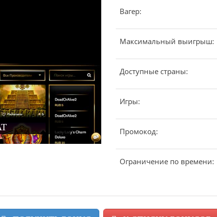
Вагер:
Максимальный выигрыш:
Доступные страны:
Игры:
АТ
Промокод:
Ограничение по времени: