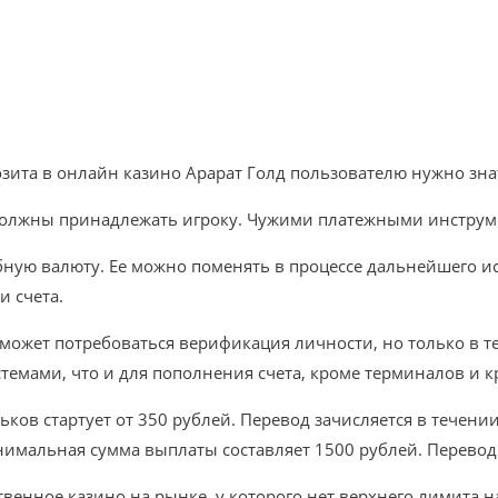
зита в онлайн казино Арарат Голд пользователю нужно зна
, должны принадлежать игроку. Чужими платежными инструм
ную валюту. Ее можно поменять в процессе дальнейшего исп
 счета.
 может потребоваться верификация личности, но только в т
темами, что и для пополнения счета, кроме терминалов и 
в стартует от 350 рублей. Перевод зачисляется в течении
нимальная сумма выплаты составляет 1500 рублей. Перевод 
твенное казино на рынке, у которого нет верхнего лимита н