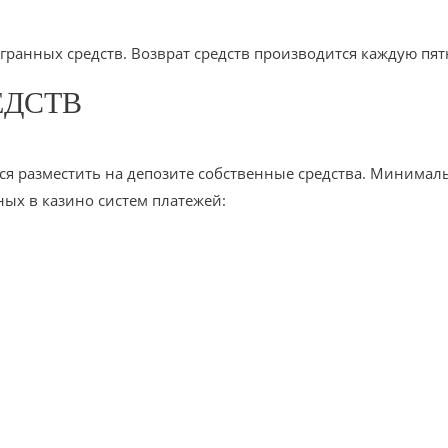
гранных средств. Возврат средств производится каждую пят
ЕДСТВ
ся разместить на депозите собственные средства. Минимал
ных в казино систем платежей: