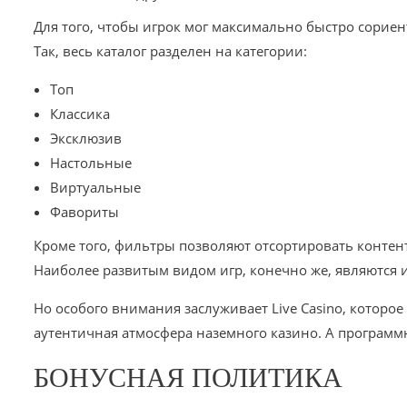
Для того, чтобы игрок мог максимально быстро сорие
Так, весь каталог разделен на категории:
Топ
Классика
Эксклюзив
Настольные
Виртуальные
Фавориты
Кроме того, фильтры позволяют отсортировать контент 
Наиболее развитым видом игр, конечно же, являются и
Но особого внимания заслуживает Live Casino, которое
аутентичная атмосфера наземного казино. А программн
БОНУСНАЯ ПОЛИТИКА