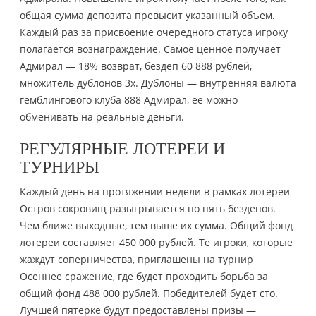
общая сумма депозита превысит указанный объем.
Каждый раз за присвоение очередного статуса игроку
полагается вознаграждение. Самое ценное получает
Адмирал — 18% возврат, бездеп 60 888 рублей,
множитель дублонов 3х. Дублоны — внутренняя валюта
гемблингового клуба 888 Адмирал, ее можно
обменивать на реальные деньги.
РЕГУЛЯРНЫЕ ЛОТЕРЕИ И
ТУРНИРЫ
Каждый день на протяжении недели в рамках лотереи
Остров сокровищ разыгрывается по пять бездепов.
Чем ближе выходные, тем выше их сумма. Общий фонд
лотереи составляет 450 000 рублей. Те игроки, которые
жаждут соперничества, приглашены на турнир
Осеннее сражение, где будет проходить борьба за
общий фонд 488 000 рублей. Победителей будет сто.
Лучшей пятерке будут предоставлены призы —