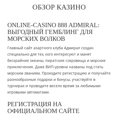
ОБЗОР КАЗИНО
ONLINE-CASINO 888 ADMIRAL:
ВЫГОДНЫЙ ГЕМБЛИНГ ДЛЯ
МОРСКИХ ВОЛКОВ
Главный сайт азартного клуба Адмирал создан
специально для тех, кого интересуют и манят
бескрайние океаны, пиратские сокровища и морские
приключения. Даже ВИП-уровни названы под стать
морским званиям. Проходите регистрацию и получайте
разнообразные подарки и бонусы, участвуйте в
турнирах и проводите весело время за любимыми
игровыми автоматами.
РЕГИСТРАЦИЯ НА
ОФИЦИАЛЬНОМ САЙТЕ