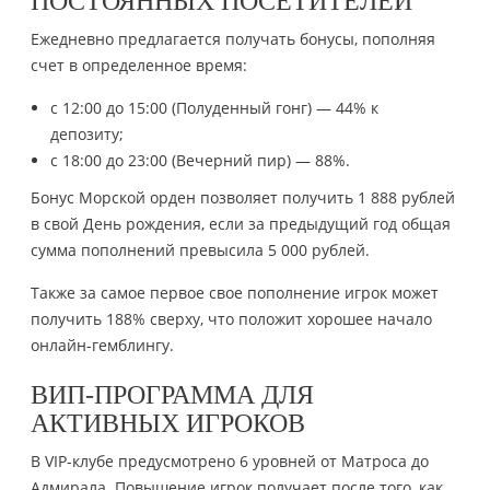
ПОСТОЯННЫХ ПОСЕТИТЕЛЕЙ
Ежедневно предлагается получать бонусы, пополняя
счет в определенное время:
с 12:00 до 15:00 (Полуденный гонг) — 44% к
депозиту;
с 18:00 до 23:00 (Вечерний пир) — 88%.
Бонус Морской орден позволяет получить 1 888 рублей
в свой День рождения, если за предыдущий год общая
сумма пополнений превысила 5 000 рублей.
Также за самое первое свое пополнение игрок может
получить 188% сверху, что положит хорошее начало
онлайн-гемблингу.
ВИП-ПРОГРАММА ДЛЯ
АКТИВНЫХ ИГРОКОВ
В VIP-клубе предусмотрено 6 уровней от Матроса до
Адмирала. Повышение игрок получает после того, как