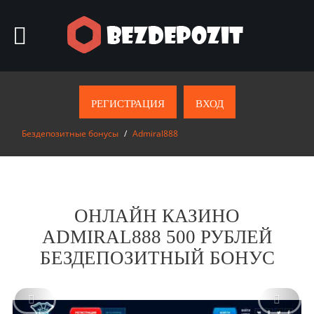
Бонусы без депозита
РЕГИСТРАЦИЯ
ВХОД
Vulkan Olimp
Бездепозитные бонусы
/
Admiral888
Vulkan Grand
FlintCasino
RioBet
ОНЛАЙН КАЗИНО
ADMIRAL888 500 РУБЛЕЙ
Еще
БЕЗДЕПОЗИТНЫЙ БОНУС